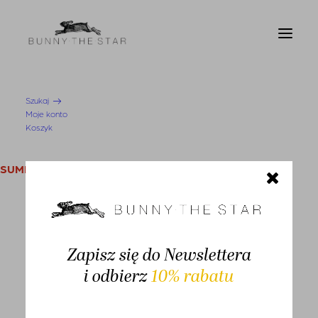
Szukaj
Moje konto
Strona Główna
T-shirt Essen Beige
Koszyk
SUMMER SALE
KOBIETA
Swetry i kardigany
Zapisz się do Newslettera
Bluzy
-50%
i odbierz
10% rabatu
Bluzki
Koszule