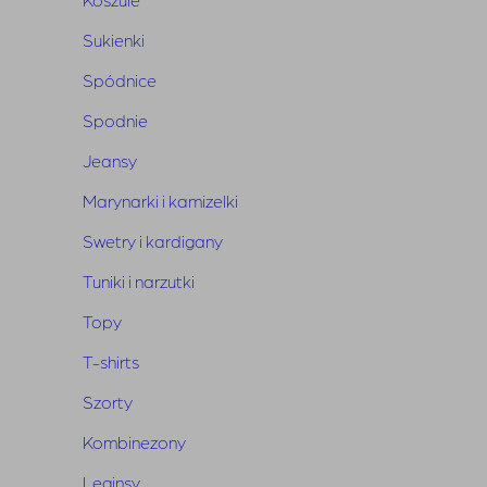
Skład
: 95% bawełna, 5% elastan
Sukienki
Spódnice
Spodnie
Jeansy
Marynarki i kamizelki
Swetry i kardigany
Tuniki i narzutki
Topy
T-shirts
Szorty
Kombinezony
Leginsy