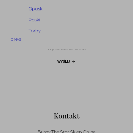
Bunny The News
Opaski
Dołącz do naszego newslettera
Paski
i bądź na bieżąco
Torby
O NAS
WYŚLIJ
Kontakt
Bunny The Star Sklep Online