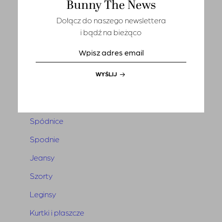
Bunny The News
T-shirts
Dołącz do naszego newslettera
Sety
i bądź na bieżąco
Marynarki i kamizelki
Tuniki i narzutki
WYŚLIJ
Sukienki
Kombinezony
Spódnice
Spodnie
Jeansy
Szorty
Leginsy
Kurtki i płaszcze