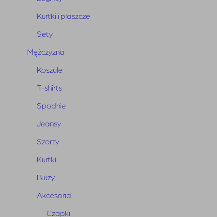
Kurtki i płaszcze
Sety
BUNNY
THE
STAR
•
•
Summer Sale
Mężczyzna
Sprawdź teraz
Koszule
T-shirts
Spodnie
Jeansy
Szorty
Kurtki
Bluzy
Akcesoria
Czapki