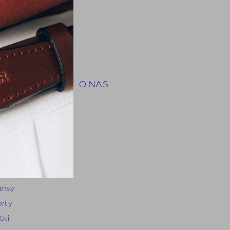
py
hirts
orty
mbinezony
insy
tki i płaszcze
O NAS
ty
zyzna
zule
hirts
odnie
ansy
orty
tki