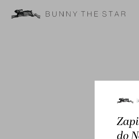
Zapi
do N