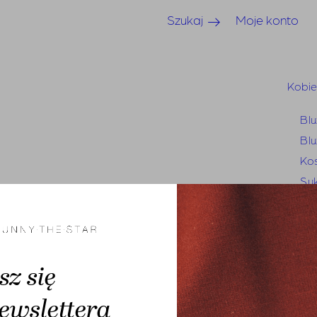
Szukaj
Moje konto
Kobi
Blu
Blu
Kos
Suk
Sp
Sp
Je
Mar
sz się
Swe
ewslettera
Tun
Bluzy