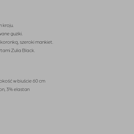
 kroju.
ane guziki.
koronką, szeroki mankiet.
tami Zulia Black.
rokość w biuście 60 cm
on, 3% elastan