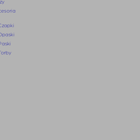
zy
cesoria
Czapki
Opaski
Paski
Torby