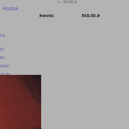
1 ×
345,00
zł
1
Koszyk
Kwota:
345,00
zł
Zobacz
Zamówienie
koszyk
eta
zy
zki
zule
ienki
ódnice
odnie
ansy
ynarki i kamizelki
try i kardigany
iki i narzutki