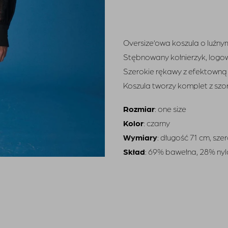
Oversize’owa koszula o luźnym
Stębnowany kołnierzyk, logow
Szerokie rękawy z efektowną 
Koszula tworzy komplet z szor
Rozmiar
: one size
Kolor
: czarny
Wymiary
: długość 71 cm, sze
Skład
: 69% bawełna, 28% nyl