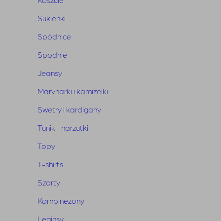
Sukienki
Spódnice
Powiązane produkty
Spodnie
Jeansy
Marynarki i kamizelki
Swetry i kardigany
Tuniki i narzutki
Topy
T-shirts
Szorty
Kombinezony
Leginsy