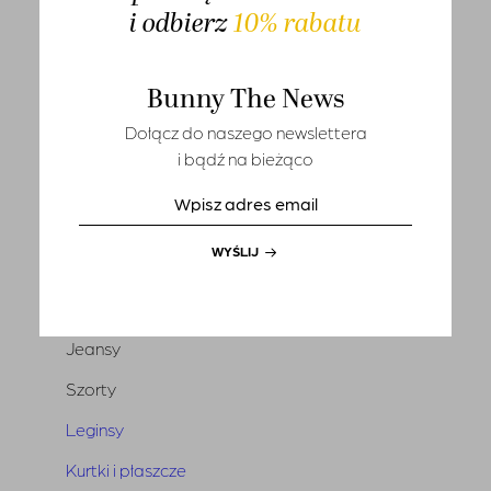
i odbierz
10% rabatu
T-shirts
Sety
Bunny The News
Marynarki i kamizelki
Dołącz do naszego newslettera
Tuniki i narzutki
i bądź na bieżąco
Sukienki
Kombinezony
WYŚLIJ
Spódnice
Spodnie
Jeansy
Szorty
Leginsy
Kurtki i płaszcze