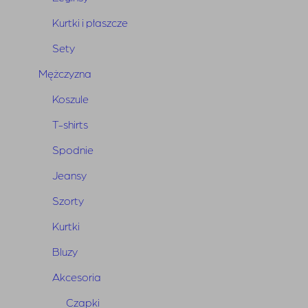
Kurtki i płaszcze
Sety
Mężczyzna
Koszule
T-shirts
Koszula Camana White
Spodnie
750,00
zł
Jeansy
Szorty
Kurtki
Bluzy
Akcesoria
Czapki