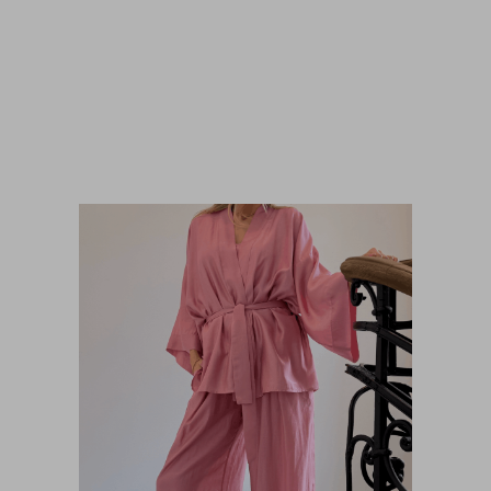
Pasek Otto BTS Dark Brown
390,00
zł