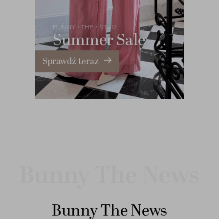
BUNNY
THE
STAR
•
•
Summer Sale
Sprawdź teraz
Bunny The News