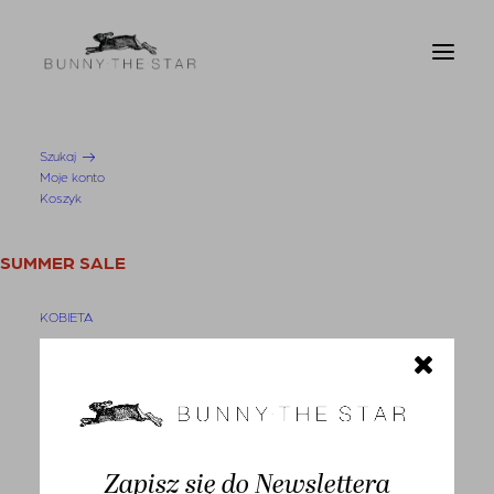
Szukaj
Moje konto
Strona Główna
Bermudy Dakota Blue
Koszyk
SUMMER SALE
KOBIETA
Swetry i kardigany
Bluzy
-30%
Bluzki
Zapisz się do Newslettera
Koszule