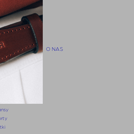
py
hirts
orty
mbinezony
insy
tki i płaszcze
O NAS
ty
zyzna
zule
hirts
odnie
ansy
orty
tki