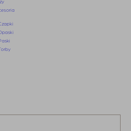
zy
cesoria
Czapki
Opaski
Paski
Torby