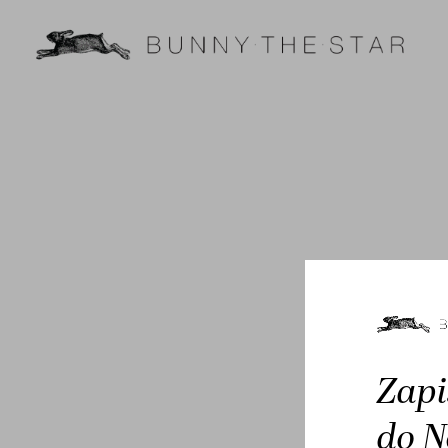
Zapi
do N