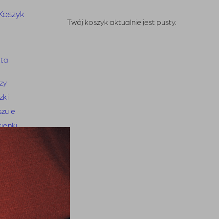
Koszyk
Twój koszyk aktualnie jest pusty.
eta
zy
zki
zule
ienki
ódnice
odnie
ansy
ynarki i kamizelki
try i kardigany
iki i narzutki