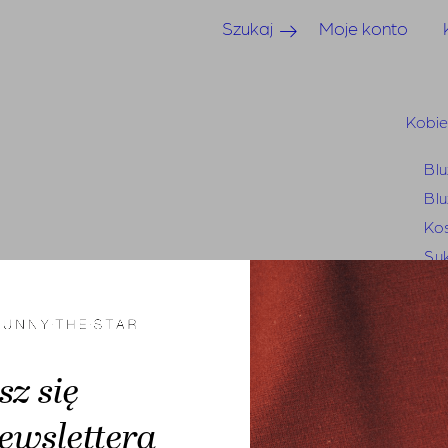
Szukaj
Moje konto
Kobi
Blu
Blu
Kos
Suk
Sp
Sp
Je
Mar
sz się
Swe
ewslettera
Tun
Bluzy