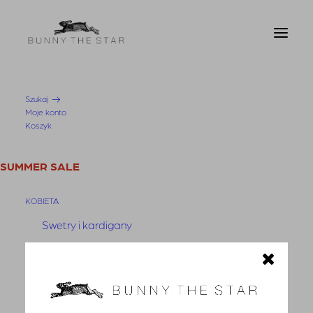
Szukaj
Moje konto
Strona Główna
Koszula Bolivar Pink
Koszyk
SUMMER SALE
KOBIETA
Swetry i kardigany
Bluzy
SALE
Bluzki
Koszule