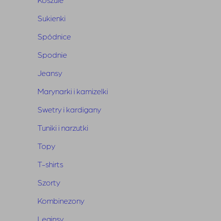
Sukienki
Spódnice
Spodnie
Powiązane produkty
Jeansy
Marynarki i kamizelki
Swetry i kardigany
Tuniki i narzutki
Topy
T-shirts
Szorty
Kombinezony
Leginsy