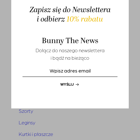
T-shirts
Zapisz się do Newslettera
i odbierz
10% rabatu
Sety
Marynarki i kamizelki
Bunny The News
Tuniki i narzutki
Dołącz do naszego newslettera
Sukienki
i bądź na bieżąco
Kombinezony
Spódnice
WYŚLIJ
Spodnie
Jeansy
Szorty
Leginsy
Kurtki i płaszcze