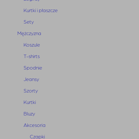
Kurtki i płaszcze
Sety
Mężczyzna
Koszule
T-shirts
Spodnie
Bermudy Dakota Blue
Pierwotna
Aktualna
Jeansy
950,00
zł
665,00
zł
cena
cena
Szorty
wynosiła:
wynosi:
Kurtki
950,00 zł.
665,00 zł.
Bluzy
Akcesoria
Czapki