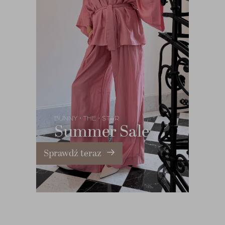
BUNNY
THE
STAR
•
•
Summer Sale
Sprawdź teraz