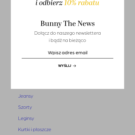
i odbierz
10% rabatu
T-shirts
Sety
Bunny The News
Marynarki i kamizelki
Dołącz do naszego newslettera
i bądź na bieżąco
Tuniki i narzutki
Sukienki
Kombinezony
WYŚLIJ
Spódnice
Spodnie
Jeansy
Szorty
Leginsy
Kurtki i płaszcze