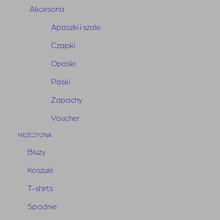
Akcesoria
Apaszki i szale
Czapki
Opaski
Paski
Zapachy
Voucher
Koszula Armilla Black
MĘŻCZYZNA
Bluzy
850,00
zł
Koszule
Najniższa cena w ciągu ostatnich 30 dni:
T-shirts
850,00
zł
i
Spodnie