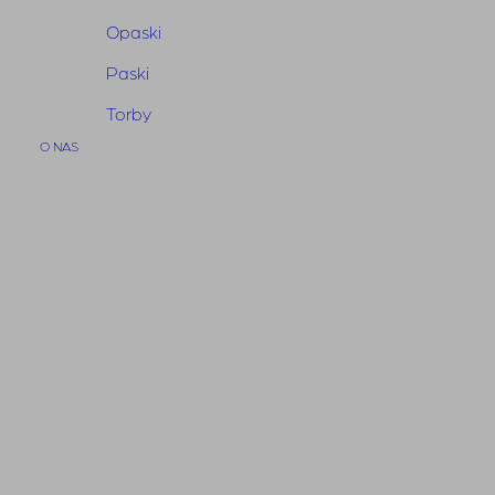
wynosiła:
wynosi:
950,00 zł.
665,00 zł.
Opaski
Paski
Torby
O NAS