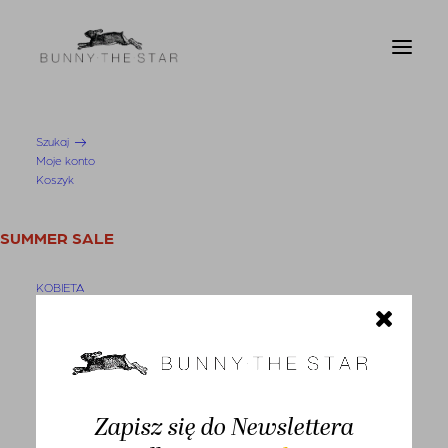
Szukaj
Moje konto
Strona Główna
Koszula Armilla Black
Koszyk
SUMMER SALE
KOBIETA
Swetry i kardigany
Bluzy
Nowość
Bluzki
Zapisz się do Newslettera
Koszule