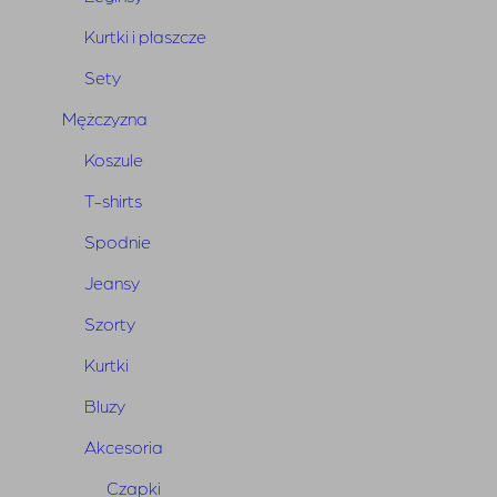
Kurtki i płaszcze
Sety
Mężczyzna
Koszule
T-shirts
Spodnie
Jeansy
Szorty
Kurtki
Bermudy Dakota Blue
Bluzy
Pierwotna
Aktualna
950,00
zł
665,00
zł
Akcesoria
cena
cena
Czapki