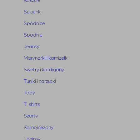
Kolor:
czarny
Sukienki
Wymiary:
długość całkowita 52 cm, szerokość w
Spódnice
biuście 76 cm
Spodnie
Skład:
100% bawełna
Jeansy
Marynarki i kamizelki
Swetry i kardigany
Tuniki i narzutki
Powiązane produkty
Topy
T-shirts
Szorty
Kombinezony
Leginsy