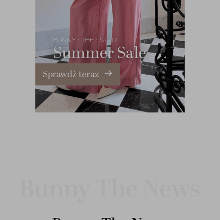
BUNNY
THE
STAR
•
•
Summer Sale
Sprawdź teraz