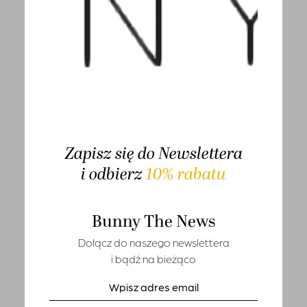
T-shirts
Wyświetlanie wszystkich wyników: 2
Sety
Marynarki i kamizelki
SOLD OUT
Tuniki i narzutki
-50%
Sukienki
SALE
Kombinezony
Zapisz się do Newslettera
Spódnice
i odbierz
10% rabatu
Spodnie
Bunny The News
Jeansy
Dołącz do naszego newslettera
Szorty
i bądź na bieżąco
Leginsy
Kurtki i płaszcze