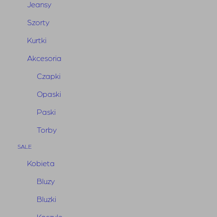
Jeansy
Szorty
Kurtki
Akcesoria
Czapki
Opaski
Paski
Torby
Bluza Neva Bordo
SALE
Pierwotna
Aktualna
700,00
zł
350,00
zł
Kobieta
cena
cena
Bluzy
wynosiła:
wynosi:
700,00 zł.
350,00 zł.
Bluzki
Koszule