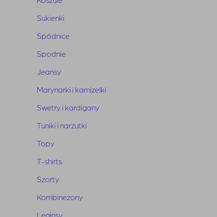
Sukienki
Bunny The News
Spódnice
Spodnie
Dołącz do naszego newslettera
Jeansy
i bądź na bieżąco
Marynarki i kamizelki
Swetry i kardigany
Tuniki i narzutki
Topy
WYŚLIJ
T-shirts
Szorty
Kombinezony
Leginsy