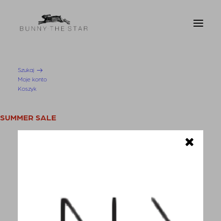
Szukaj
Moje konto
Sklep
Koszyk
SUMMER SALE
Domyślne sortowanie
KOBIETA
Sortuj wg popularności
Sortuj wg średniej oceny
Swetry i kardigany
Sortuj od najnowszych
Sortuj po cenie od najniższej
Bluzy
Sortuj po cenie od najwyższej
Sortuj wg dostępności
Bluzki
Pokaż tylko dostępne
Koszule
Filtrowanie