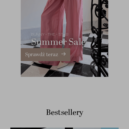
BUNNY
THE
STAR
•
•
Summer Sale
Sprawdź teraz
Bestsellery