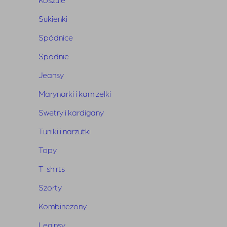
3. Załączenie wypełnionego 
formularza wymiany
.
Sukienki
 Koszt przesyłki pokrywa klient .
Spódnice
Spodnie
przez Mateusz Walner
Jeansy
Marynarki i kamizelki
Swetry i kardigany
Tuniki i narzutki
Szukaj
Topy
SZUKAJ
T-shirts
Szorty
Kombinezony
Ostatnie wpisy
Leginsy