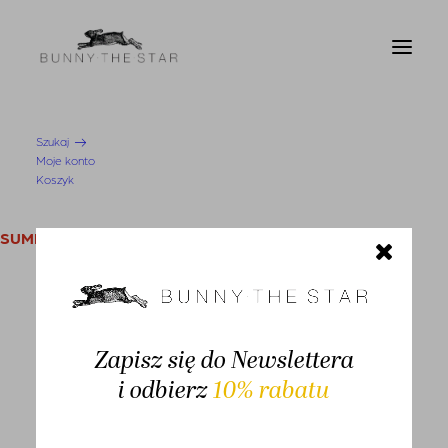
Szukaj
Moje konto
Koszyk
SUMMER SALE
KOBIETA
shipment
Swetry i kardigany
Zapisz się do Newslettera
Bluzy
i odbierz
10% rabatu
Bluzki
Koszule