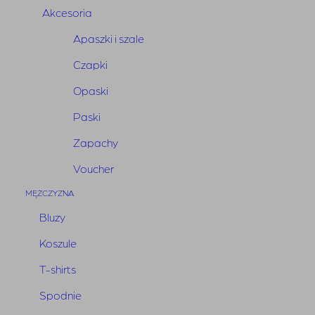
Akcesoria
adres:
Apaszki i szale
Bunny The Star
Czapki
ul. Wiertnicza 105
Opaski
02-952 Warszawa
Paski
tel. 884 992 666
Zapachy
2. Załączenie dowodu zakupu (faktura VAT, paragon 
Voucher
fiskalny),
MĘŻCZYZNA
3. Załączenie wypełnionego 
formularza zwrotu
.
Bluzy
 Koszt przesyłki pokrywa Klient.
Koszule
Zwrot wpłaty dokonywany jest w ciągu 10 dni od 
T-shirts
daty zgłoszenia. Forma zwrotu środków będzie taka 
sama jak forma dokonanej przez Państwa płatności.
Spodnie