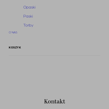
Opaski
Paski
Kategorie
Torby
Strona główna
O NAS
KOSZYK
Kontakt