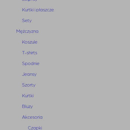
Nasze Sklepy
Kurtki i płaszcze
Polityka Prywatności
Sety
O nas
Mężczyzna
Rozstrzyganie sporów
Koszule
Warunki Zakupów
T-shirts
Spodnie
Jeansy
Najnowsze komentarze
Brak komentarzy do wyświetlenia.
Szorty
Kurtki
Bluzy
Archiwa
Akcesoria
październik 2019
Czapki