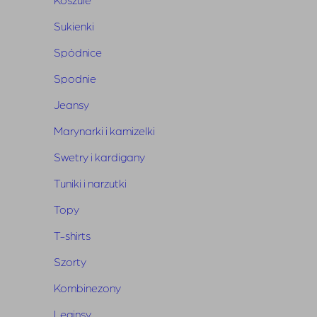
Sukienki
Spódnice
Spodnie
Jeansy
Marynarki i kamizelki
Swetry i kardigany
Tuniki i narzutki
Topy
T-shirts
Szorty
Jeansy Warren Blue
Kombinezony
Pierwotna
Aktualna
850,00
zł
425,00
zł
Leginsy