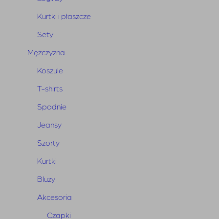
cena
cena
wynosiła:
wynosi:
Kurtki i płaszcze
850,00 zł.
425,00 zł.
Sety
Mężczyzna
Koszule
T-shirts
Spodnie
Jeansy
Szorty
Kurtki
Bluzy
Akcesoria
BUNNY
THE
STAR
•
•
Czapki