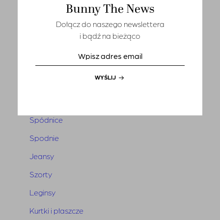
Bunny The News
T-shirts
Dołącz do naszego newslettera
Sety
i bądź na bieżąco
Marynarki i kamizelki
Tuniki i narzutki
WYŚLIJ
Sukienki
Kombinezony
Spódnice
Spodnie
Jeansy
Szorty
Leginsy
Kurtki i płaszcze