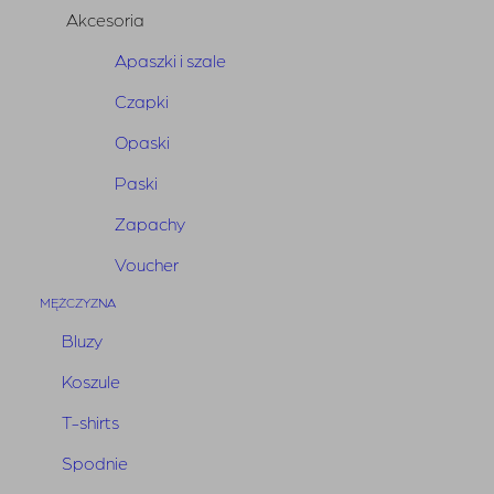
Akcesoria
Apaszki i szale
Czapki
Opaski
Zawieszka BTS Gold
Paski
Zapachy
89,00
zł
Voucher
Najniższa cena w ciągu ostatnich 30 dni:
89,00
zł
MĘŻCZYZNA
i
Bluzy
Koszule
ilość
Dodaj do koszyka
Zawieszka
T-shirts
BTS
Spodnie
Gold
Złota zawieszka – breloczek.