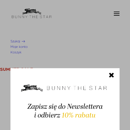
Szukaj
Moje konto
Strona Główna
Zawieszka BTS Gold
Koszyk
SUMMER SALE
KOBIETA
Swetry i kardigany
Bluzy
Zapisz się do Newslettera
i odbierz
10% rabatu
Bluzki
Koszule