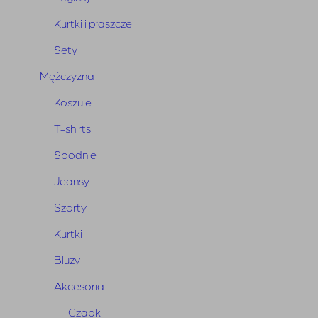
Kurtki i płaszcze
Sety
Mężczyzna
Koszule
T-shirts
Spodnie
Jeansy
Jeansy Warren Blue
Szorty
Pierwotna
Aktualna
850,00
zł
595,00
zł
Kurtki
cena
cena
wynosiła:
wynosi:
Bluzy
850,00 zł.
595,00 zł.
Akcesoria
Czapki