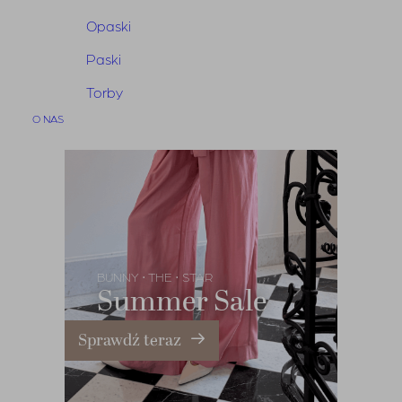
Opaski
Paski
Torby
O NAS
BUNNY
THE
STAR
•
•
Summer Sale
Sprawdź teraz