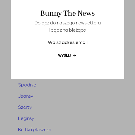
T-shirts
Bunny The News
Sety
Dołącz do naszego newslettera
Marynarki i kamizelki
i bądź na bieżąco
Tuniki i narzutki
Sukienki
WYŚLIJ
Kombinezony
Spódnice
Spodnie
Jeansy
Szorty
Leginsy
Kurtki i płaszcze