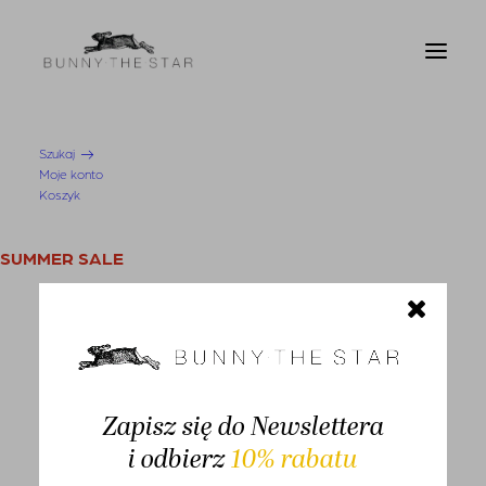
Szukaj
Moje konto
Strona Główna
T-shirt Bretten Beige
Koszyk
SUMMER SALE
KOBIETA
Swetry i kardigany
Bluzy
-30%
Zapisz się do Newslettera
Bluzki
i odbierz
10% rabatu
Koszule