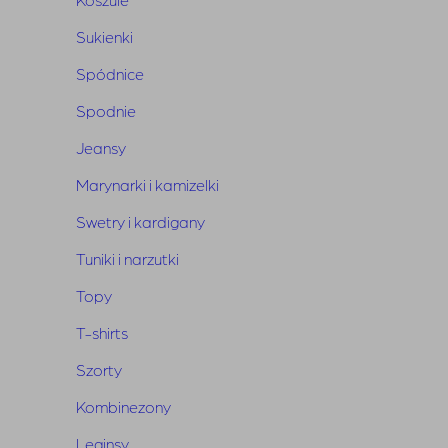
Wymiary
: długość 66 cm, szerokość w biuście 48 cm
Skład
: 95% bawełna, 5% elastan
Sukienki
Spódnice
Spodnie
Jeansy
Marynarki i kamizelki
Powiązane produkty
Swetry i kardigany
Tuniki i narzutki
Topy
T-shirts
Szorty
Kombinezony
Leginsy