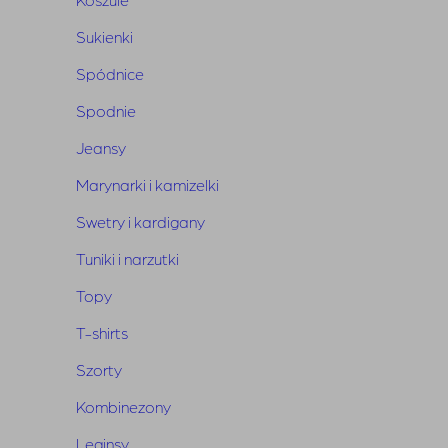
Skład:
95% bambus, 5% elastan
Sukienki
Spódnice
Spodnie
Jeansy
Marynarki i kamizelki
Powiązane produkty
Swetry i kardigany
Tuniki i narzutki
Topy
T-shirts
Szorty
Kombinezony
Leginsy