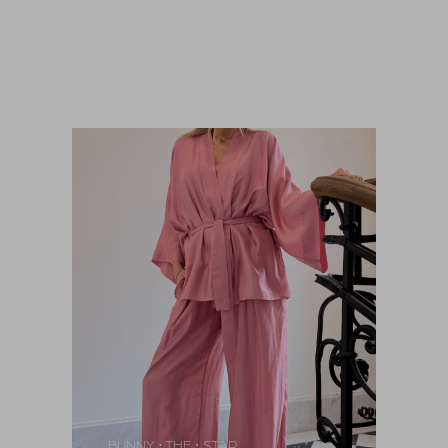
390,00
zł
BUNNY
THE
STAR
•
•