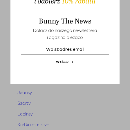
i odbierz
10% rabatu
T-shirts
Sety
Bunny The News
Marynarki i kamizelki
Dołącz do naszego newslettera
i bądź na bieżąco
Tuniki i narzutki
Sukienki
Kombinezony
WYŚLIJ
Spódnice
Spodnie
Jeansy
Szorty
Leginsy
Kurtki i płaszcze