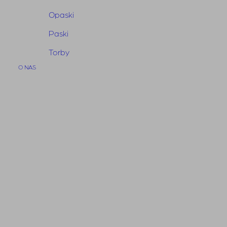
Opaski
Paski
Torby
O NAS
Pasek Otto BTS Dark Brown