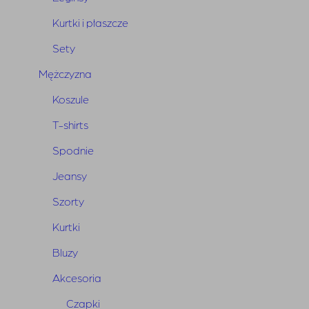
Kurtki i płaszcze
Sety
Mężczyzna
Koszule
T-shirts
Spodnie
Jeansy
Kurtka Jeans Dakota Blue
Szorty
Pierwotna
Aktualna
950,00
zł
665,00
zł
Kurtki
cena
cena
wynosiła:
wynosi:
Bluzy
950,00 zł.
665,00 zł.
Akcesoria
Czapki