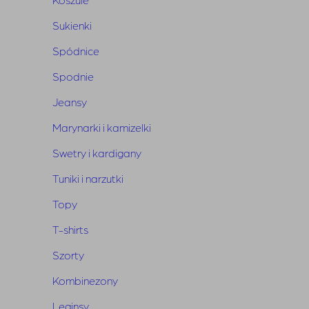
Wymiary
: długość 130 cm, szerokość w
Sukienki
biuście 52 cm, długość rękawa 62 cm
Skład
: 67% wiskoza, 21% nylon, 12% len
Spódnice
Spodnie
Jeansy
Marynarki i kamizelki
Swetry i kardigany
Tuniki i narzutki
Topy
T-shirts
Szorty
Kombinezony
Leginsy