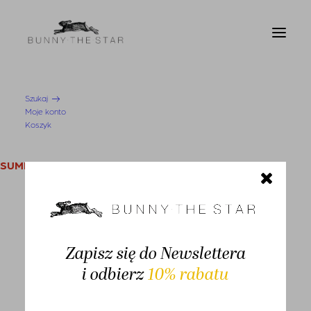
Szukaj
Moje konto
Strona Główna
Sukienka Adda Black
Koszyk
SUMMER SALE
KOBIETA
Swetry i kardigany
Zapisz się do Newslettera
Bluzy
-30%
i odbierz
10% rabatu
Bluzki
Koszule