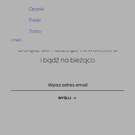
Opaski
Paski
Torby
Bunny The News
O NAS
Dołącz do naszego newslettera
i bądź na bieżąco
WYŚLIJ