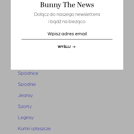
Bunny The News
T-shirts
Dołącz do naszego newslettera
Sety
i bądź na bieżąco
Marynarki i kamizelki
Tuniki i narzutki
WYŚLIJ
Sukienki
Kombinezony
Spódnice
Spodnie
Jeansy
Szorty
Leginsy
Kurtki i płaszcze