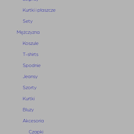
Kurtki i płaszcze
Sety
Mężczyzna
Koszule
T-shirts
BUNNY
THE
STAR
•
•
Summer Sale
Spodnie
Jeansy
Sprawdź teraz
Szorty
Kurtki
Bluzy
Akcesoria
Czapki