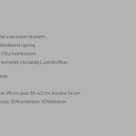
nie z wysokim stanem.
akładkami i gumą.
 7/8 z mankietem.
 komplet z koszulą Luanda Blue.
size
ość 98 cm, pas 38-42 cm, biodra 54 cm
koza, 35% poliester, 10%elastan