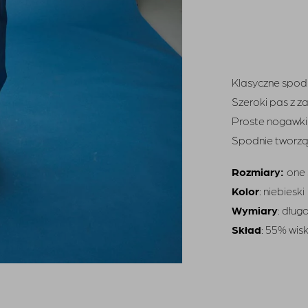
Klasyczne spod
Szeroki pas z z
Proste nogawki
Spodnie tworzą
Rozmiary:
one 
Kolor
: niebieski
Wymiary
: dług
Skład
: 55% wis