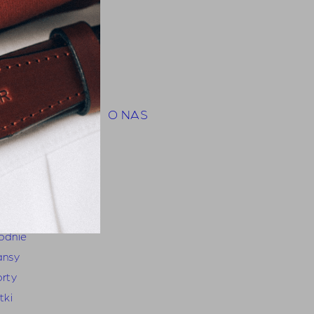
py
hirts
orty
mbinezony
insy
tki i płaszcze
O NAS
ty
zyzna
zule
hirts
odnie
ansy
orty
tki