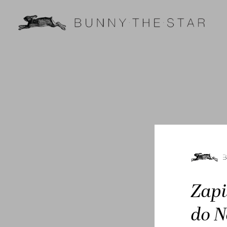
Zapi
do N