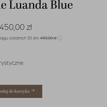
e Luanda Blue
Pierwotna
Aktualna
450,00
zł
cena
cena
iągu ostatnich 30 dni:
450,00
zł
i
wynosiła:
wynosi:
900,00 zł.
450,00 zł.
rystyczne
odaj do koszyka