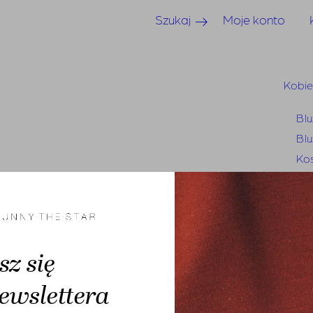
Szukaj
Moje konto
Kobi
Blu
Blu
Kos
Suk
Sp
Sp
Je
sz się
Mar
Swe
ewslettera
Tun
Bluzy