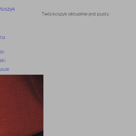
Koszyk
Twój koszyk aktualnie jest pusty.
eta
zy
zki
zule
ienki
ódnice
odnie
ansy
ynarki i kamizelki
try i kardigany
iki i narzutki