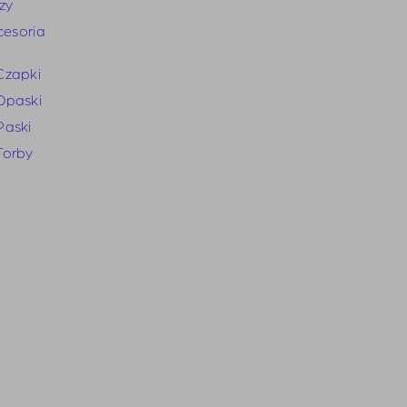
zy
cesoria
Czapki
Opaski
Paski
Torby