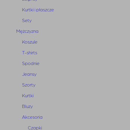
Kurtki i płaszcze
Sety
Mężczyzna
Koszule
T-shirts
Spodnie
Jeansy
Bluzka Dodoma Black
Pierwotna
Aktualna
Szorty
650,00
zł
325,00
zł
cena
cena
Kurtki
wynosiła:
wynosi:
Bluzy
650,00 zł.
325,00 zł.
Akcesoria
Czapki