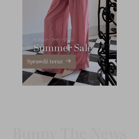
BUNNY
THE
STAR
•
•
Summer Sale
Sprawdź teraz