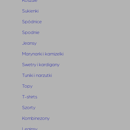
Skład
: 95% bambus, 5% elastan
Sukienki
Spódnice
Spodnie
Jeansy
Powiązane produkty
Marynarki i kamizelki
Swetry i kardigany
Tuniki i narzutki
Topy
T-shirts
Szorty
Kombinezony
Leginsy