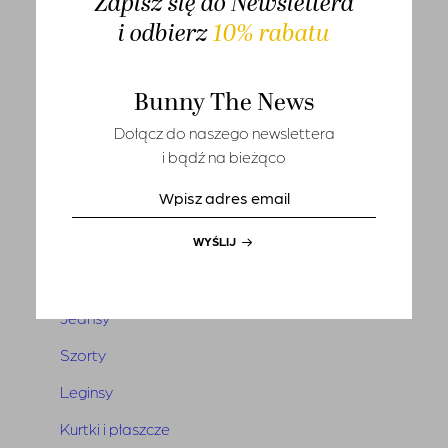
Zapisz się do Newslettera
T-shirts
i odbierz
10% rabatu
Sety
Bunny The News
Marynarki i kamizelki
Tuniki i narzutki
Dołącz do naszego newslettera
i bądź na bieżąco
Sukienki
Kombinezony
Spódnice
WYŚLIJ
Spodnie
Jeansy
Szorty
Leginsy
Kurtki i płaszcze