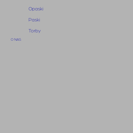
Opaski
Paski
Torby
O NAS
T-shirt Essen Black
450,00
zł