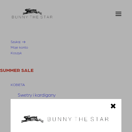
Szukaj
Moje konto
Strona Główna
Koszyk
Spódnica Anaco Puder Pink
SUMMER SALE
KOBIETA
Swetry i kardigany
Bluzy
-50%
Bluzki
Koszule