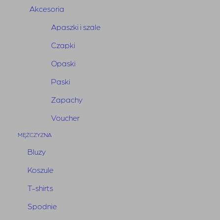
Akcesoria
Apaszki i szale
Czapki
Opaski
Paski
Zapachy
Voucher
MĘŻCZYZNA
Spódnica Anaco Puder
Bluzy
Pink
Koszule
T-shirts
Pierwotna
Aktualna
650,00
zł
325,00
zł
Spodnie
cena
cena