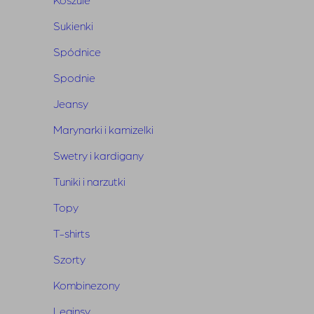
Sukienki
Spódnice
Powiązane produkty
Spodnie
Jeansy
Marynarki i kamizelki
Swetry i kardigany
Tuniki i narzutki
Topy
T-shirts
Szorty
Kombinezony
Leginsy