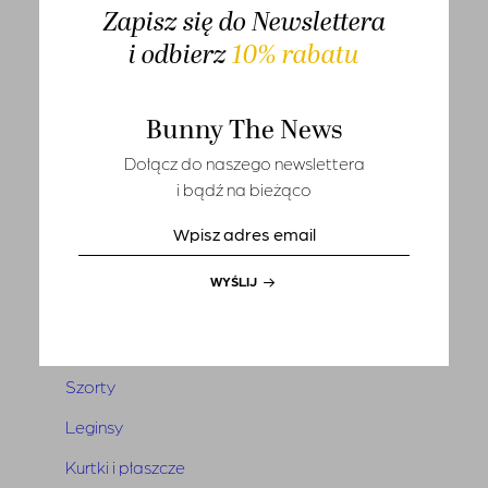
Zapisz się do Newslettera
T-shirts
i odbierz
10% rabatu
Sety
Marynarki i kamizelki
Bunny The News
Tuniki i narzutki
Dołącz do naszego newslettera
Sukienki
i bądź na bieżąco
Kombinezony
Spódnice
WYŚLIJ
Spodnie
Jeansy
Szorty
Leginsy
Kurtki i płaszcze