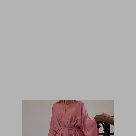
T-shirt Essen White
450,00
zł