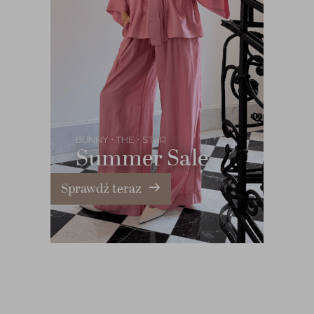
BUNNY
THE
STAR
•
•
Summer Sale
Sprawdź teraz