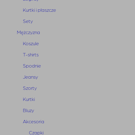
Kurtki i płaszcze
Sety
Mężczyzna
Koszule
T-shirts
Body Cher Ecru
Spodnie
450,00
zł
Jeansy
Szorty
Kurtki
Bluzy
Akcesoria
Czapki