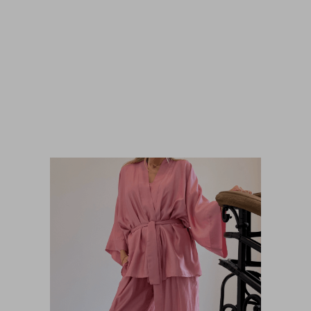
Kostium kąpielowy Buenos Black
690,00
zł