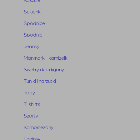
Sukienki
Spódnice
Kimonowa narzutka z tkaniny o szydełkowym splocie.
Spodnie
Szerokie rękawy. W komplecie pasek.
Jeansy
Narzutka tworzy komplet z linią Seguro Multi.
Marynarki i kamizelki
Rozmiar
: one size
Swetry i kardigany
Kolor
: multikolor
Tuniki i narzutki
Wymiary
: długość 75 cm, szerokość 65 cm
Skład
: 55% bawełna, 45% poliester
Topy
T-shirts
Szorty
Kombinezony
Leginsy