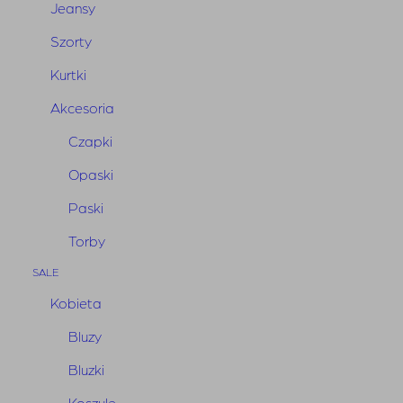
Obecnie brak na stanie
Jeansy
Szorty
Kurtki
Powiadom mnie kiedy produkt
będzie dostępny
Akcesoria
Czapki
Opaski
Paski
Torby
Zgadzam się na przesyłanie wiadomości email z
SALE
informacjami o dostępności produktów oraz akceptuję
Kobieta
politykę prywatności
Bluzy
Bluzki
Koszule