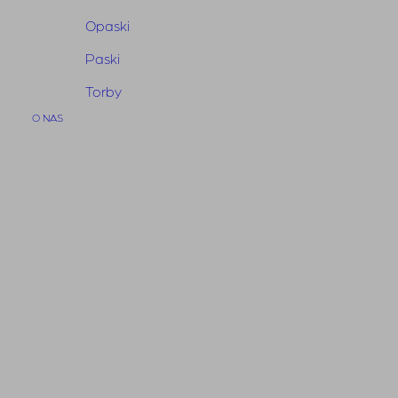
Opaski
Paski
Body Cher Ecru
Torby
450,00
zł
O NAS