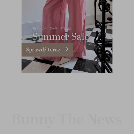
BUNNY
THE
STAR
•
•
Summer Sale
Sprawdź teraz