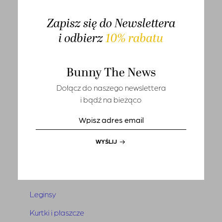
T-shirts
Zapisz się do Newslettera
Sety
i odbierz
10% rabatu
Marynarki i kamizelki
Tuniki i narzutki
Bunny The News
Sukienki
Dołącz do naszego newslettera
i bądź na bieżąco
Kombinezony
Spódnice
Spodnie
WYŚLIJ
Jeansy
Szorty
Leginsy
Kurtki i płaszcze