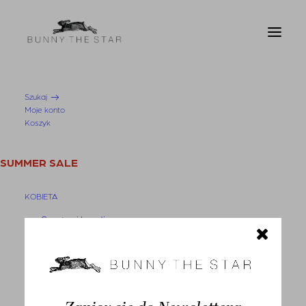
Szukaj
Moje konto
Strona Główna
Koszula Turbio Blue
Koszyk
SUMMER SALE
KOBIETA
Swetry i kardigany
Bluzy
-30%
Bluzki
Koszule