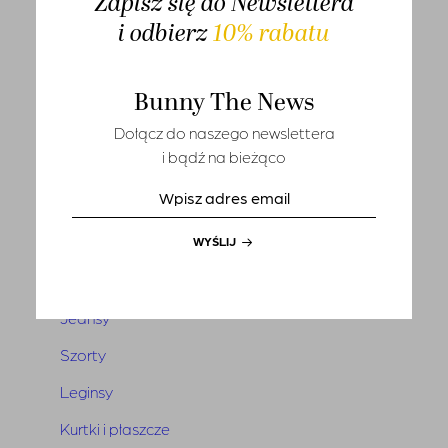
Zapisz się do Newslettera
T-shirts
i odbierz
10% rabatu
Sety
Bunny The News
Marynarki i kamizelki
Dołącz do naszego newslettera
Tuniki i narzutki
i bądź na bieżąco
Sukienki
Kombinezony
WYŚLIJ
Spódnice
Spodnie
Jeansy
Szorty
Leginsy
Kurtki i płaszcze