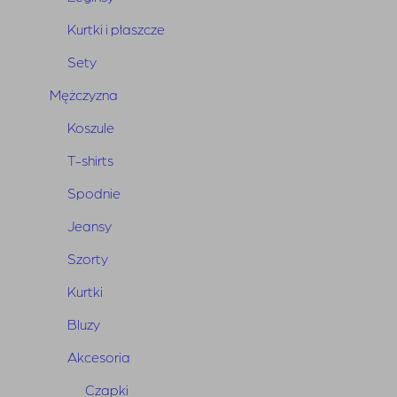
Kurtki i płaszcze
Sety
Mężczyzna
Koszule
T-shirts
Spodnie
Body Cher Blue
Jeansy
Pierwotna
Aktualna
450,00
zł
315,00
zł
Szorty
cena
cena
Kurtki
wynosiła:
wynosi:
450,00 zł.
315,00 zł.
Bluzy
Akcesoria
Czapki