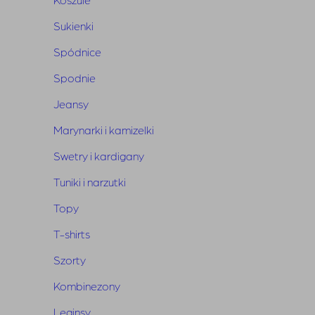
Skład
: 67% wiskoza, 21% nylon, 12% len
Sukienki
Spódnice
Spodnie
Jeansy
Powiązane produkty
Marynarki i kamizelki
Swetry i kardigany
Tuniki i narzutki
Topy
T-shirts
Szorty
Kombinezony
Leginsy