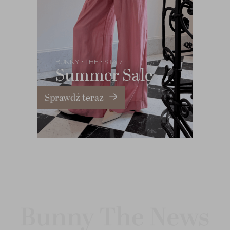
BUNNY
THE
STAR
•
•
Summer Sale
Sprawdź teraz