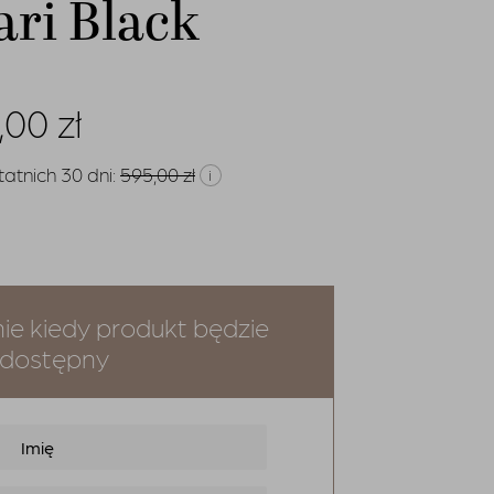
ari Black
rwotna
Aktualna
,00
zł
a
cena
atnich 30 dni:
595,00
zł
i
osiła:
wynosi:
00 zł.
425,00 zł.
e kiedy produkt będzie
dostępny