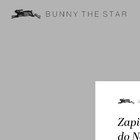
Zapi
do N