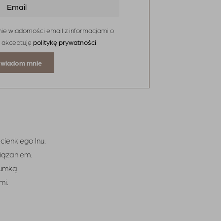
ie wiadomości email z informacjami o
 akceptuję
politykę prywatności
cienkiego lnu.
wiązaniem.
umką.
mi.