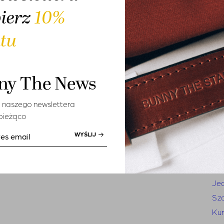
To
Koszule
bierz
10%
T-s
T-shirts
tu
Sz
Spodnie
Ko
Jeansy
Leg
Szorty
ny The News
Kur
Kurtki
MĘŻCZYZNA
SALE
Se
Akcesoria
 naszego newslettera
 bieżąco
Mężc
Czapki
Opaski
WYŚLIJ
Kos
Paski
T-s
Torby
Sp
Je
Sz
Kur