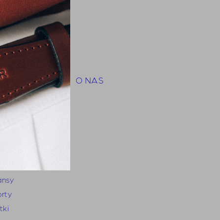
py
hirts
orty
mbinezony
insy
tki i płaszcze
O NAS
ty
zyzna
zule
hirts
odnie
ansy
orty
tki