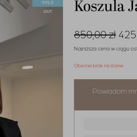
Koszula J
SOLD
OUT
Pie
850,00
zł
425
cen
Najniższa cena w ciągu ost
wyn
Obecnie brak na stanie
850,
Powiadom mni