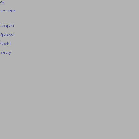
zy
cesoria
Czapki
Opaski
Paski
Torby