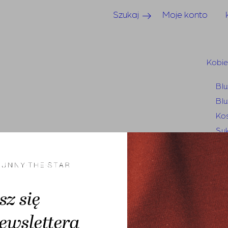
Szukaj
Moje konto
Kobi
Blu
Blu
Kos
Suk
Sp
Sp
Je
Mar
sz się
Swe
ewslettera
Tun
Bluzy