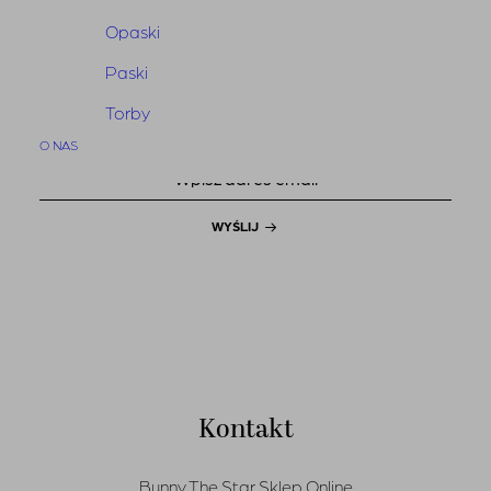
Bunny The News
Opaski
Dołącz do naszego newslettera
Paski
i bądź na bieżąco
Torby
O NAS
WYŚLIJ
Kontakt
Bunny The Star Sklep Online