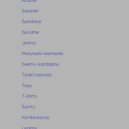
Skład:
82% wiskoza, 10% poliester, 8% wełna
Sukienki
Spódnice
Spodnie
Jeansy
Marynarki i kamizelki
Swetry i kardigany
Tuniki i narzutki
Topy
T-shirts
Szorty
Kombinezony
Leginsy