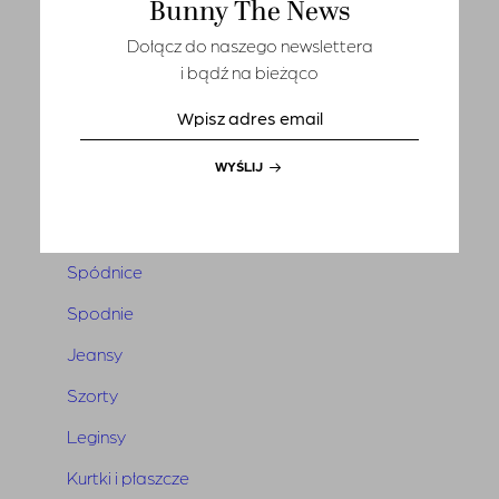
Bunny The News
T-shirts
Dołącz do naszego newslettera
Sety
i bądź na bieżąco
Marynarki i kamizelki
Tuniki i narzutki
WYŚLIJ
Sukienki
Kombinezony
Spódnice
Spodnie
Jeansy
Szorty
Leginsy
Kurtki i płaszcze