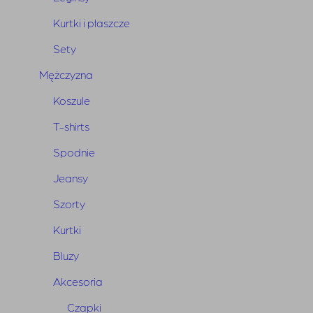
Kurtki i płaszcze
Sety
BUNNY
THE
STAR
•
•
Summer Sale
Mężczyzna
Sprawdź teraz
Koszule
T-shirts
Spodnie
Jeansy
Szorty
Kurtki
Bluzy
Akcesoria
Czapki