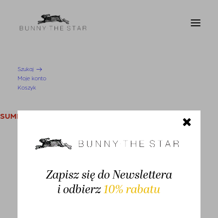
Szukaj
Moje konto
Strona Główna
Koszula Aketi Beige
Koszyk
SUMMER SALE
KOBIETA
Swetry i kardigany
Zapisz się do Newslettera
Bluzy
-30%
i odbierz
10% rabatu
Bluzki
Koszule