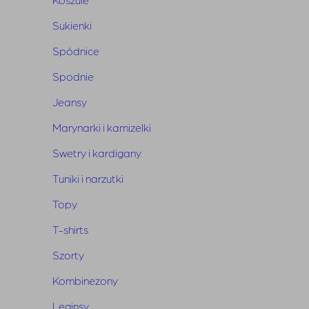
Sukienki
Spódnice
Spodnie
Jeansy
Marynarki i kamizelki
Swetry i kardigany
BUNNY
THE
STAR
•
•
Summer Sale
Tuniki i narzutki
Topy
Sprawdź teraz
T-shirts
Szorty
Kombinezony
Leginsy