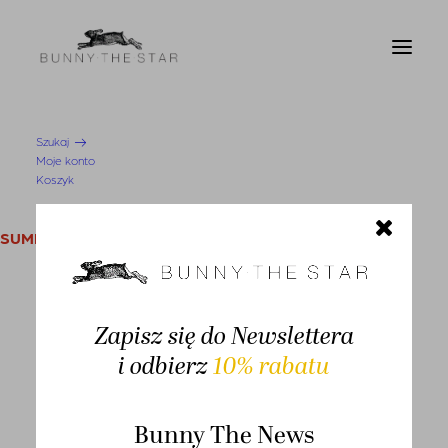
Szukaj
Moje konto
Strona Główna
Czapka Panama Grey
Koszyk
SUMMER SALE
KOBIETA
Swetry i kardigany
Zapisz się do Newslettera
i odbierz
10% rabatu
Bluzy
SALE
Bluzki
Bunny The News
Koszule