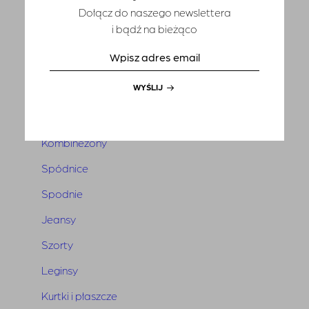
Dołącz do naszego newslettera
T-shirts
i bądź na bieżąco
Sety
Marynarki i kamizelki
WYŚLIJ
Tuniki i narzutki
Sukienki
Kombinezony
Spódnice
Spodnie
Jeansy
Szorty
Leginsy
Kurtki i płaszcze