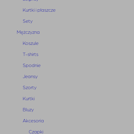
Kurtki i płaszcze
Sety
Mężczyzna
Koszule
Bunny The News
T-shirts
Dołącz do naszego newslettera
Spodnie
i bądź na bieżąco
Jeansy
Szorty
Kurtki
Bluzy
WYŚLIJ
Akcesoria
Czapki