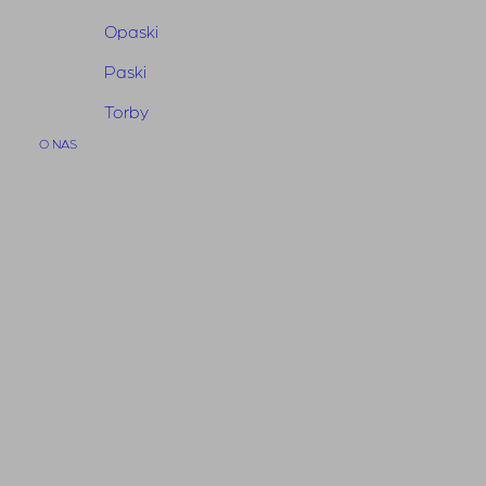
950,00 zł.
665,00 zł.
Opaski
Paski
Torby
O NAS