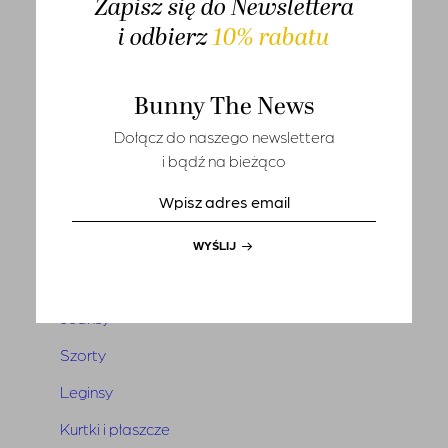
Zapisz się do Newslettera
T-shirts
i odbierz
10% rabatu
Sety
Marynarki i kamizelki
Bunny The News
Tuniki i narzutki
Dołącz do naszego newslettera
i bądź na bieżąco
Sukienki
Kombinezony
Spódnice
WYŚLIJ
Spodnie
Jeansy
Szorty
Leginsy
Kurtki i płaszcze