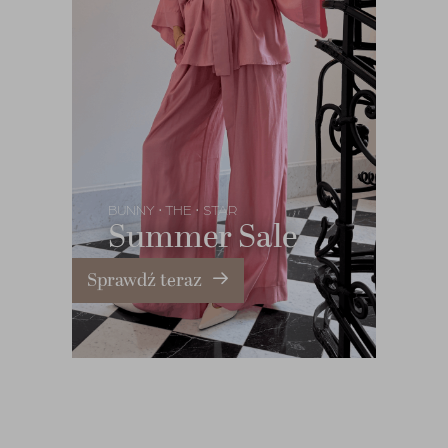
BUNNY
THE
STAR
•
•
Summer Sale
Sprawdź teraz