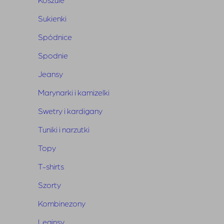
Wymiary
: długość 62 cm, szerokość w biuście 51 cm
Sukienki
Skład:
100% wiskoza
Spódnice
Spodnie
Jeansy
Marynarki i kamizelki
Swetry i kardigany
Tuniki i narzutki
Powiązane produkty
Topy
T-shirts
Szorty
Kombinezony
Leginsy