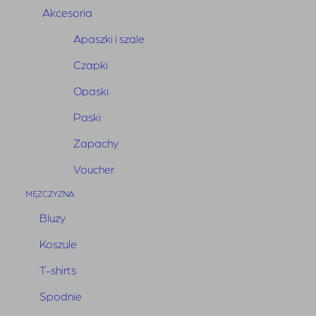
Akcesoria
Apaszki i szale
Czapki
Opaski
Paski
Zapachy
Voucher
Bluzka Sabi White
MĘŻCZYZNA
Bluzy
750,00
zł
Koszule
Najniższa cena w ciągu ostatnich 30 dni:
T-shirts
750,00
zł
i
Spodnie