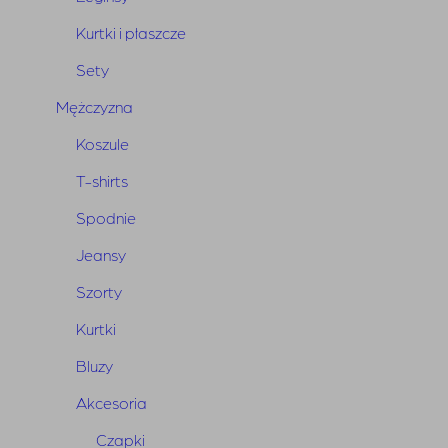
Kurtki i płaszcze
Sety
Mężczyzna
Koszule
T-shirts
Spodnie
Jeansy
Szorty
Kurtki
Jeansy Dakota Blue
Bluzy
Pierwotna
Aktualna
950,00
zł
665,00
zł
cena
cena
Akcesoria
wynosiła:
wynosi:
Czapki