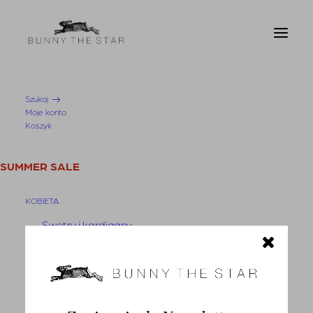
Szukaj
Moje konto
Strona Główna
Bluzka Sabi White
Koszyk
SUMMER SALE
KOBIETA
Swetry i kardigany
Bluzy
Bluzki
Koszule