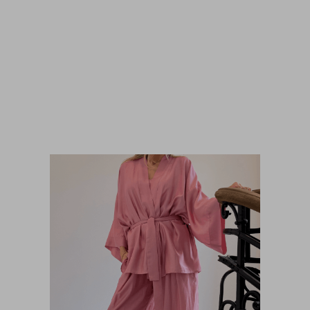
Leginsy Abbie Stamp Black
450,00
zł