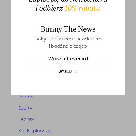
i odbierz
10% rabatu
T-shirts
Sety
Bunny The News
Marynarki i kamizelki
Dołącz do naszego newslettera
Tuniki i narzutki
i bądź na bieżąco
Sukienki
Kombinezony
WYŚLIJ
Spódnice
Spodnie
Jeansy
Szorty
Leginsy
Kurtki i płaszcze