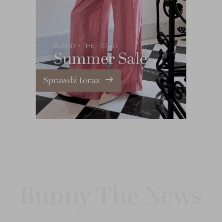
BUNNY
THE
STAR
•
•
Summer Sale
Sprawdź teraz