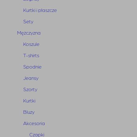
Kurtki i płaszcze
Sety
Mężczyzna
Koszule
T-shirts
Spodnie
Jeansy Warren Blue
Pierwotna
Aktualna
Jeansy
850,00
zł
425,00
zł
cena
cena
Szorty
wynosiła:
wynosi:
Kurtki
850,00 zł.
425,00 zł.
Bluzy
Akcesoria
Czapki