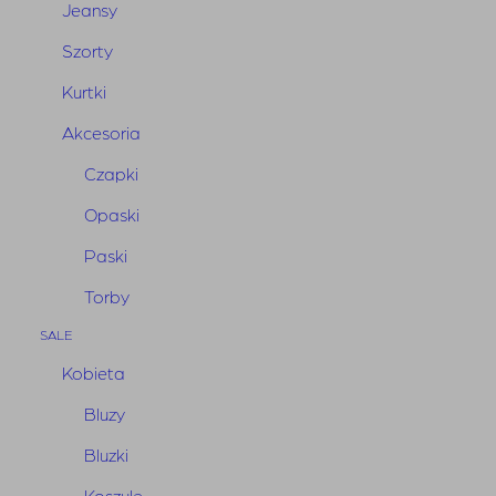
Jeansy
ilość
Dodaj do koszyka
Bluzka
Szorty
Ibadan
Kurtki
Ecru
Akcesoria
Czapki
Oversize’owa bluzka z efektownej koronki.
Opaski
Okrągły dekolt wykończony plisą.
Paski
Przerysowana linia ramion z wszytymi poduszkami.
Torby
Spód bluzki z wygodnego poliamidu.
SALE
Rozmiar:
one size
Kobieta
Kolor:
czarny
Wymiary:
długość całkowita 64 cm, szerokość w
Bluzy
biuście 61 cm
Bluzki
Skład:
50% poliamid, 45%nylon, 5% elastan
Koszule