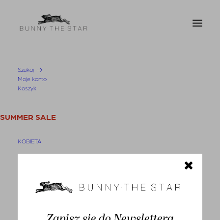
Szukaj
Moje konto
Strona Główna
Bluzka Ibadan Ecru
Koszyk
SUMMER SALE
KOBIETA
Swetry i kardigany
Bluzy
-50%
Bluzki
Koszule
Zapisz się do Newslettera