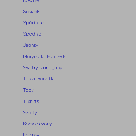
Sukienki
Spódnice
Spodnie
Powiązane produkty
Jeansy
Marynarki i kamizelki
Swetry i kardigany
Tuniki i narzutki
Topy
T-shirts
Szorty
Kombinezony
Leginsy