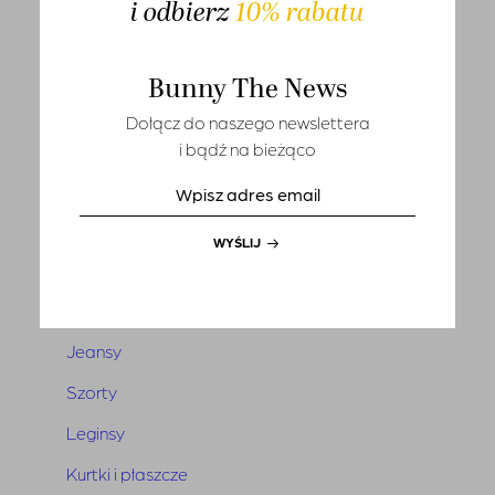
i odbierz
10% rabatu
T-shirts
Sety
Bunny The News
Marynarki i kamizelki
Dołącz do naszego newslettera
Tuniki i narzutki
i bądź na bieżąco
Sukienki
Kombinezony
WYŚLIJ
Spódnice
Spodnie
Jeansy
Szorty
Leginsy
Kurtki i płaszcze