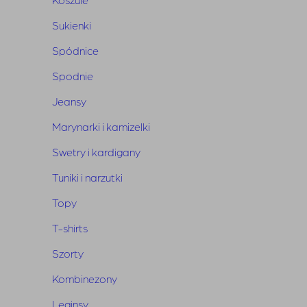
Wymiary:
długość 69 cm, szerokość w
Sukienki
biuście 55 cm
Skład:
56% wiskoza, 32% poliamid, 12%
Spódnice
elastan
Spodnie
Jeansy
Marynarki i kamizelki
Swetry i kardigany
Tuniki i narzutki
Topy
Powiązane produkty
T-shirts
Szorty
Kombinezony
Leginsy