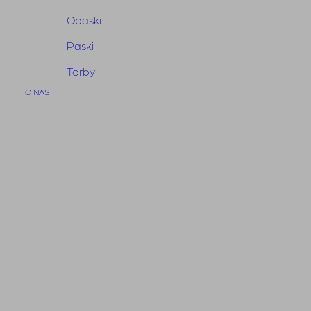
cena
cena
Opaski
wynosiła:
wynosi:
950,00 zł.
665,00 zł.
Paski
Torby
O NAS