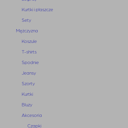
Kurtki i płaszcze
Sety
Mężczyzna
Koszule
T-shirts
Spodnie
Jeansy
Szorty
Kurtki
Bluzy
Jeansy Dakota Blue
Akcesoria
Pierwotna
Aktualna
950,00
zł
665,00
zł
Czapki