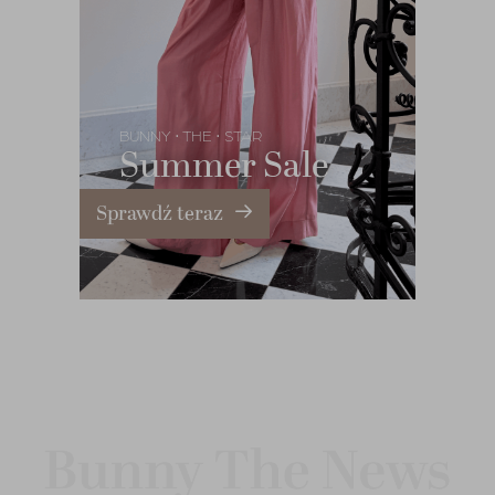
BUNNY
THE
STAR
•
•
Summer Sale
Sprawdź teraz