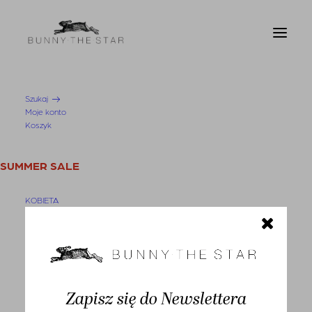
Szukaj
Moje konto
Strona Główna
Bluzka Alome V Black
Koszyk
SUMMER SALE
KOBIETA
Swetry i kardigany
Bluzy
-30%
Bluzki
Zapisz się do Newslettera
Koszule