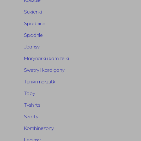
Sukienki
Spódnice
Spodnie
Jeansy
Marynarki i kamizelki
Swetry i kardigany
Tuniki i narzutki
Topy
T-shirts
Szorty
Kombinezony
Szorty Maine Ecru
Leginsy