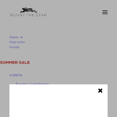
Szukaj
Moje konto
Sklep
Koszyk
SUMMER SALE
Domyślne sortowanie
KOBIETA
Sortuj wg popularności
Sortuj wg średniej oceny
Swetry i kardigany
Sortuj od najnowszych
Sortuj po cenie od najniższej
Bluzy
Sortuj po cenie od najwyższej
Sortuj wg dostępności
Bluzki
Pokaż tylko dostępne
Koszule
Filtrowanie