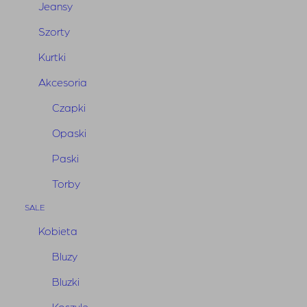
Jeansy
Szorty
Kurtki
Akcesoria
Czapki
Opaski
Paski
Torby
Top Dodoma Ecru
SALE
Pierwotna
Aktualna
450,00
zł
225,00
zł
Kobieta
cena
cena
Bluzy
wynosiła:
wynosi:
-50%
450,00 zł.
225,00 zł.
Bluzki
Bestseller
Koszule