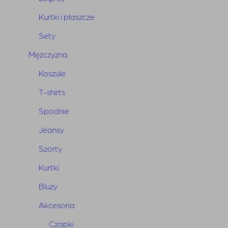
Pierwotna
Aktualna
750,00
zł
375,00
zł
Kurtki i płaszcze
cena
cena
Sety
wynosiła:
wynosi:
SOLD OUT
750,00 zł.
375,00 zł.
Mężczyzna
-50%
Koszule
T-shirts
Spodnie
Jeansy
Szorty
Kurtki
Bluzy
Akcesoria
Czapki