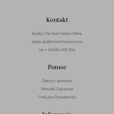
Kontakt
Bunny The Star Sklep Online
sklep.sp@bunnythestar.com
tel:
+ 48 884 998 366
Pomoc
Zwroty i wymiany
Koszula Jari Puder Pink
Warunki Zakupów
Pierwotna
Aktualna
850,00
zł
425,00
zł
Polityka Prywatności
cena
cena
wynosiła:
wynosi:
850,00 zł.
425,00 zł.