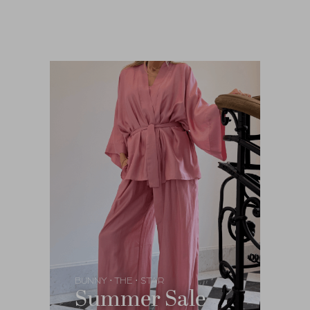
BUNNY
THE
STAR
•
•
Summer Sale