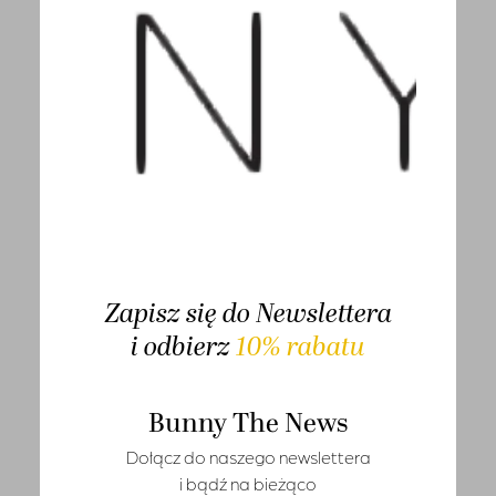
T-shirts
Wyświetlanie wszystkich wyników: 4
Sety
Marynarki i kamizelki
-50%
Tuniki i narzutki
Bestseller
Sukienki
Kombinezony
Spódnice
Zapisz się do Newslettera
Spodnie
i odbierz
10% rabatu
Jeansy
Szorty
Bunny The News
Leginsy
Dołącz do naszego newslettera
Kurtki i płaszcze
i bądź na bieżąco